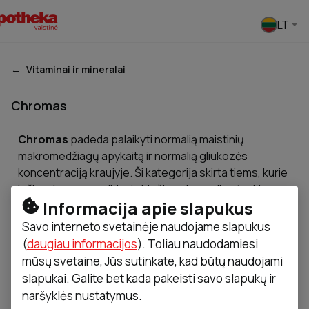
Pasirinkti
LT
Vitaminai ir mineralai
Chromas
Chromas
padeda palaikyti normalią maistinių
makromedžiagų apykaitą ir normalią gliukozės
koncentraciją kraujyje. Ši kategorija skirta tiems, kurie
ieško chromo papildų, tablečių ar kapsulių atsakingam
Informacija apie slapukus
kasdienės mitybos papildymui.
Savo interneto svetainėje naudojame slapukus
(
daugiau informacijos
). Toliau naudodamiesi
mūsų svetaine, Jūs sutinkate, kad būtų naudojami
Chromas
Ašvaganda (Ashwagandha)
Cinkas
Ele
slapukai. Galite bet kada pakeisti savo slapukų ir
naršyklės nustatymus.