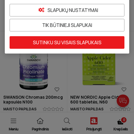
Kaina
Prekės ženklas
Produkto tipas
SLAPUKŲ NUSTATYMAI
TIK BŪTINIEJI SLAPUKAI
Rasta
9
Rūšiuoti pagal
-
20
%
SUTINKU SU VISAIS SLAPUKAIS
SWANSON Chromas 200mcg
NEW NORDIC Apple Cider
kapsulės N100
600 tabletės, N60
MAISTO PAPILDAS
MAISTO PAPILDAS
Įprasta kaina
Kaina su nuolaida
Įprasta kaina
0
7,78 €
6,22 €
18,18 €
Meniu
Pagrindinis
Ieškoti
Prisijungti
Krepšelis
PRIDĖTI Į KREPŠELĮ
PRIDĖTI Į KREPŠELĮ