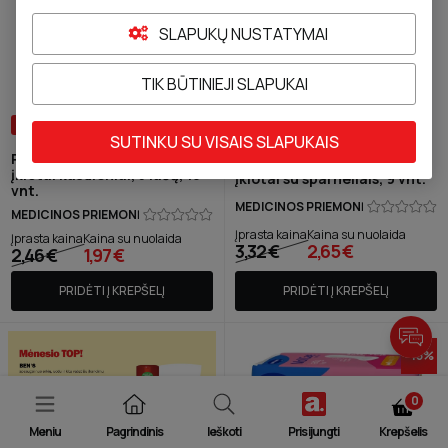
SLAPUKŲ NUSTATYMAI
TIK BŪTINIEJI SLAPUKAI
+ DOVANA
+ DOVANA
SUTINKU SU VISAIS SLAPUKAIS
RIA SLIP PREMIUM MAXI
RIA ULTRA SUPER PLUS
įklotai kasdieniai, 3 lašų, 16
įklotai su sparneliais, 9 vnt.
vnt.
MEDICINOS PRIEMONĖ
MEDICINOS PRIEMONĖ
Įprasta kaina
Kaina su nuolaida
Įprasta kaina
Kaina su nuolaida
3,32 €
2,65 €
2,46 €
1,97 €
PRIDĖTI Į KREPŠELĮ
PRIDĖTI Į KREPŠELĮ
-
15
%
0
Meniu
Pagrindinis
Ieškoti
Prisijungti
Krepšelis