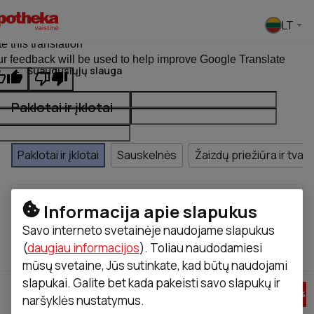
Pasirinkti
LT
ginal text
e this translation
r feedback will be used to help improve Google Translate
Suaugusiųjų slauga
Paklotai ir įklotai
Paklotai ir įklotai
Sauskelnės
Žaizdų priežiūra ir tva
Informacija apie slapukus
Kaina
Prekės ženklas
Produkto tipas
Savo interneto svetainėje naudojame slapukus
(
daugiau informacijos
). Toliau naudodamiesi
Rasta
35
Rūšiuoti pagal
mūsų svetaine, Jūs sutinkate, kad būtų naudojami
slapukai. Galite bet kada pakeisti savo slapukų ir
-
20
%
-
20
%
naršyklės nustatymus.