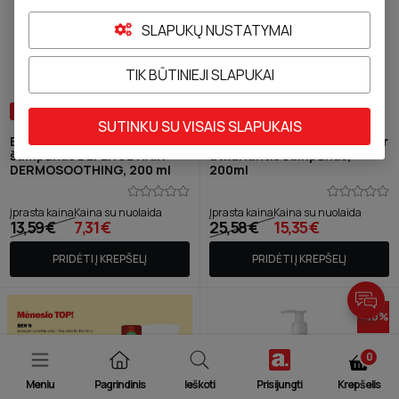
SLAPUKŲ NUSTATYMAI
TIK BŪTINIEJI SLAPUKAI
+ DOVANA
+ DOVANA
SUTINKU SU VISAIS SLAPUKAIS
BioNike ypatingai švelnus
HÅRKONTROLL drėkinantis Ir
šampūnas DEFENCE HAIR
atkuriantis šampūnas,
DERMOSOOTHING, 200 ml
200ml
Įprasta kaina
Kaina su nuolaida
Įprasta kaina
Kaina su nuolaida
13,59 €
7,31 €
25,58 €
15,35 €
PRIDĖTI Į KREPŠELĮ
PRIDĖTI Į KREPŠELĮ
-
40
%
0
Meniu
Pagrindinis
Ieškoti
Prisijungti
Krepšelis