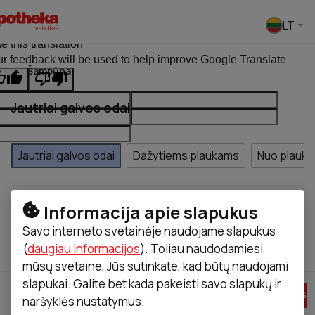
Pasirinkti
LT
ginal text
e this translation
r feedback will be used to help improve Google Translate
Šampūnai
Jautriai galvos odai
Jautriai galvos odai
Dažytiems plaukams
Nuo plaukų
Informacija apie slapukus
Kaina
Prekės ženklas
Produkto tipas
Savo interneto svetainėje naudojame slapukus
(
daugiau informacijos
). Toliau naudodamiesi
Rasta
20
Rūšiuoti pagal
mūsų svetaine, Jūs sutinkate, kad būtų naudojami
slapukai. Galite bet kada pakeisti savo slapukų ir
-
46
%
-
40
%
naršyklės nustatymus.