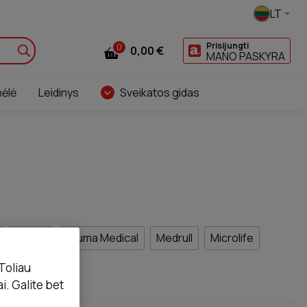
LT
Prisijungti
0
0,00 €
MANO PASKYRA
nėlė
Leidinys
Sveikatos gidas
Humer
Lauma Medical
Medrull
Microlife
 Toliau
Contour
. Galite bet