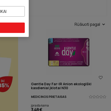
UKAI
Rūšiuoti pagal
Gentle Day Far-IR Anion ekologiški
kasdieniai įklotai N30
MEDICINOS PRIETAISAS
Įprasta kaina
3,48 €