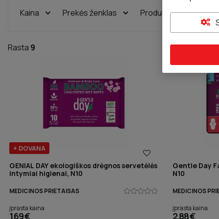
Kaina
Prekės ženklas
Produkto tipas
Rasta
9
+ DOVANA
GENIAL DAY ekologiškos drėgnos servetėlės
Gentle Day Fa
intymiai higienai, N10
N10
MEDICINOS PRIETAISAS
MEDICINOS PRI
Įprasta kaina
Įprasta kaina
1,69 €
2,88 €