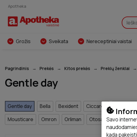
Apotheka
Grožis
Sveikata
Nereceptiniai vaistai
Pagrindinis
Prekės
Kitos prekės
Prekių ženklai
Gentle day
Gentle day
Bella
Bexident
Ciccarelli
Compee
Infor
Savo interne
Mousticare
Omron
Orliman
Otosan
Papilocar
naudodamiesi
kada pakeist