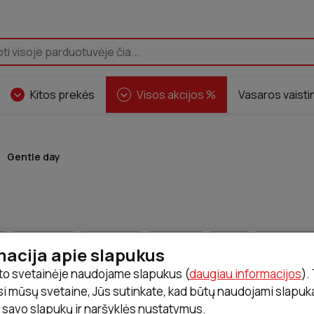
Pasirinkti
Kitos prekės
Visos akcijos %
Vasaros vaisti
Gentle day
d
Curaprox
Curasept
Dexcom
Evolu
Hartmann
macija apie slapukus
to svetainėje naudojame slapukus (
daugiau informacijos
).
e
Sanohra
Seni
Tena
Testera
Tepe
Urgo
 mūsų svetaine, Jūs sutinkate, kad būtų naudojami slapukai
i savo slapukų ir naršyklės nustatymus.