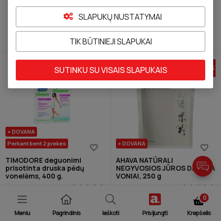
Kaina
Prekės ženklas
Produkto tipas
SLAPUKŲ NUSTATYMAI
TIK BŪTINIEJI SLAPUKAI
Rasta
9
Rūšiuoti pagal
-
40
%
-
25
%
SUTINKU SU VISAIS SLAPUKAIS
+ DOVANA
Perkant bent 2 prekes
+ DOVANA
TIMODORE deguonimi
AHAVA NATŪRALI
prisotinta druska pėdų
NEGYVOSIOS JŪROS DRUSKA
vonelėms, 400 g.
VONIAI, 250 g
0
Įprasta kaina
Kaina su nuolaida
Įprasta kaina
Kaina su nuolaida
9,26 €
5,55 €
7,64 €
5,73 €
Meniu
Pagrindinis
Ieškoti
Prisijungti
Krepšelis