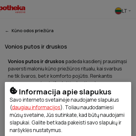
Pasirinkti
LT
Kūno odos priežiūra
Vonios putos ir druskos
Vonios putos ir druskos
padeda kasdienį prausimąsi
paversti maloniu kūno priežiūros ritualu, kai svarbus
ne tik švaros, bet ir komforto pojūtis. Renkantis
priemones verta atsižvelgti į odos tipą, kvapų
Informacija apie slapukus
intensyvumą ir sudėties švelnumą.
Savo interneto svetainėje naudojame slapukus
(
daugiau informacijos
). Toliau naudodamiesi
mūsų svetaine, Jūs sutinkate, kad būtų naudojami
Vonios putos ir druskos
Drėkinamieji kremai
Prausiklia
slapukai. Galite bet kada pakeisti savo slapukų ir
naršyklės nustatymus.