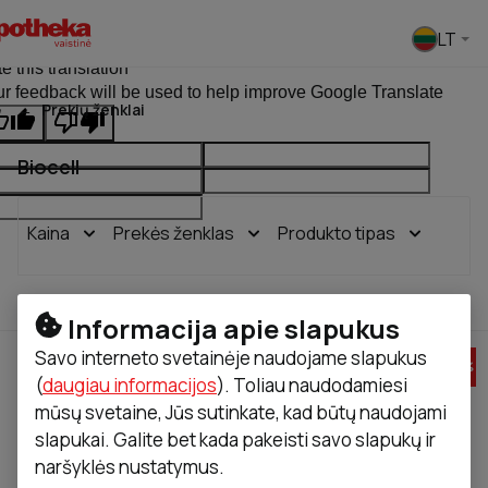
Pasirinkti
LT
ginal text
e this translation
r feedback will be used to help improve Google Translate
Prekių ženklai
Biocell
Kaina
Prekės ženklas
Produkto tipas
Rasta
10
Rūšiuoti pagal
Informacija apie slapukus
Savo interneto svetainėje naudojame slapukus
-
40
%
-
30
%
(
daugiau informacijos
). Toliau naudodamiesi
mūsų svetaine, Jūs sutinkate, kad būtų naudojami
slapukai. Galite bet kada pakeisti savo slapukų ir
naršyklės nustatymus.